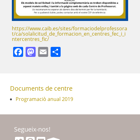
https://www.caib.es/sites/formaciodelprofessora
t/ca/solalicitud_de_formacion_en_centres_fec_i_i
ntercentres_fic/
Facebook
Mastodon
Email
Comparteix
Documents de centre
Programaciò anual 2019
Segueix-nos!