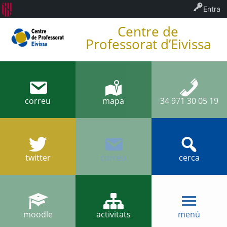
Entra
Centre de
Professorat d’Eivissa
correu
mapa
34 971 30 05 19
twitter
correu
cerca
moodle
activitats
menú