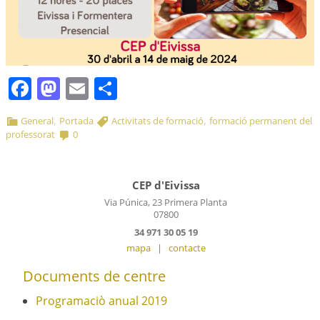
Facebook
Mastodon
Email
Comparteix
,
,
General
Portada
Activitats de formació
formació permanent del
professorat
0
CEP d'Eivissa
Via Púnica, 23 Primera Planta
07800
34 971 30 05 19
mapa
|
contacte
Documents de centre
Programaciò anual 2019