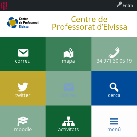
Entra
Centre de
Professorat d’Eivissa
correu
mapa
34 971 30 05 19
twitter
correu
cerca
moodle
activitats
menú